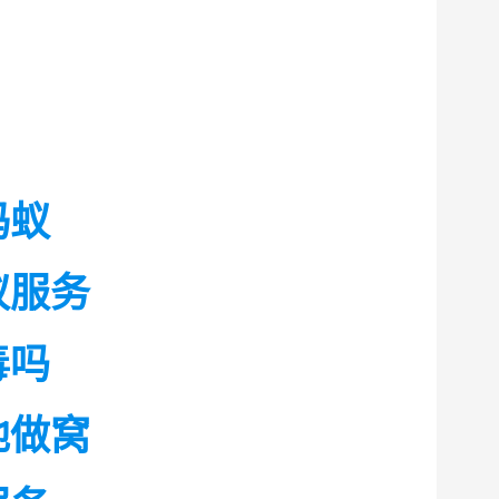
蚂蚁
蚁服务
毒吗
地做窝