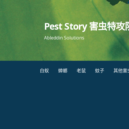
跳
至
内
Pest Story 害虫特攻
容
Ableddin Solutions
白蚁
蟑螂
老鼠
蚊子
其他害