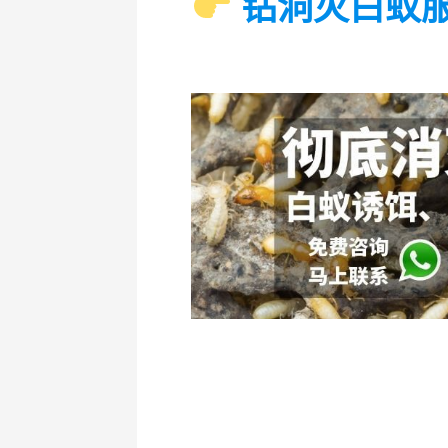
钻洞灭白蚁