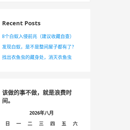
Recent Posts
8个白蚁入侵前兆（建议收藏自查）
发现白蚁，是不是整间屋子都有了？
找出衣鱼虫的藏身处，消灭衣鱼虫
该做的事不做，就是浪费时
间。
2026年八月
日
一
二
三
四
五
六