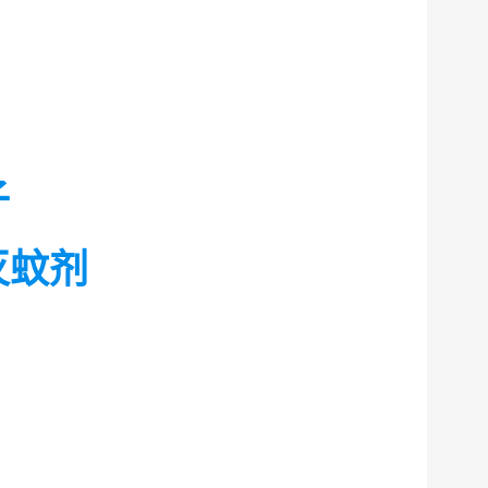
子
灭蚊剂