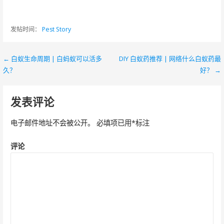
发帖时间：
Pest Story
← 白蚁生命周期 | 白蚂蚁可以活多
DIY 白蚁药推荐 | 网络什么白蚁药最
文
久？
好？ →
章
导
发表评论
航
电子邮件地址不会被公开。
必填项已用
*
标注
评论