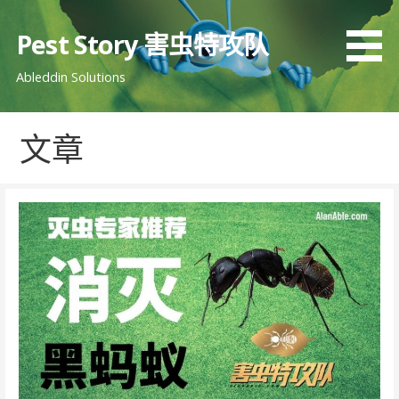
跳
至
Pest Story 害虫特攻队
内
Ableddin Solutions
容
文章