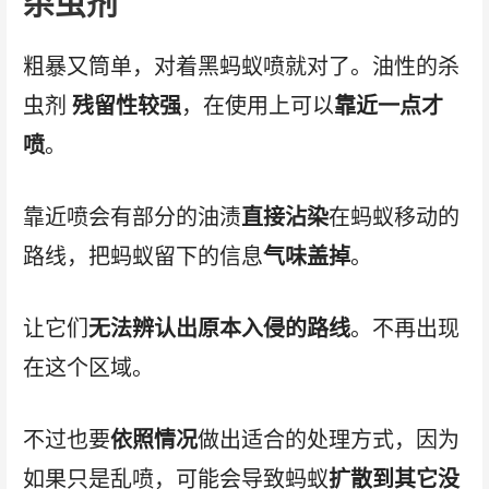
杀虫剂
粗暴又筒单，对着黑蚂蚁喷就对了。油性的杀
虫剂
残留性较强
，在使用上可以
靠近一点才
喷
。
靠近喷会有部分的油渍
直接沾染
在蚂蚁移动的
路线，把蚂蚁留下的信息
气味盖掉
。
让它们
无法辨认出原本入侵的路线
。不再出现
在这个区域。
不过也要
依照情况
做出适合的处理方式，因为
如果只是乱喷，可能会导致蚂蚁
扩散到其它没