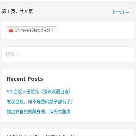
第 1 页，共 9 页
文
下一页 →
章
Chinese (Simplified)
导
航
搜
索
：
Recent Posts
8个白蚁入侵前兆（建议收藏自查）
发现白蚁，是不是整间屋子都有了？
找出衣鱼虫的藏身处，消灭衣鱼虫