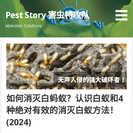
跳
至
Pest Story 害虫特攻队
内
Ableddin Solutions
容
如何消灭白蚂蚁？认识白蚁和4
种绝对有效的消灭白蚁方法！
(2024)