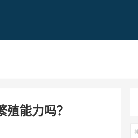
繁殖能力吗？
搜
索