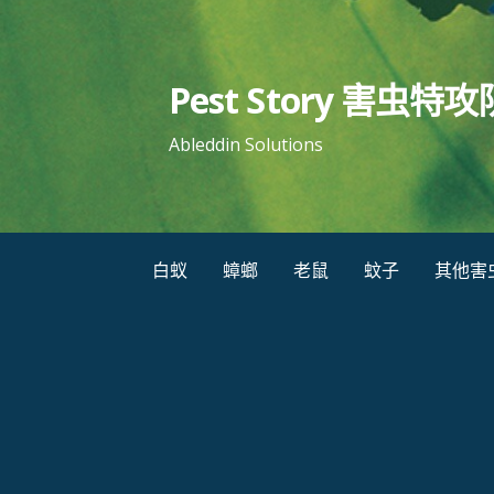
跳
至
内
Pest Story 害虫特攻
容
Ableddin Solutions
白蚁
蟑螂
老鼠
蚊子
其他害