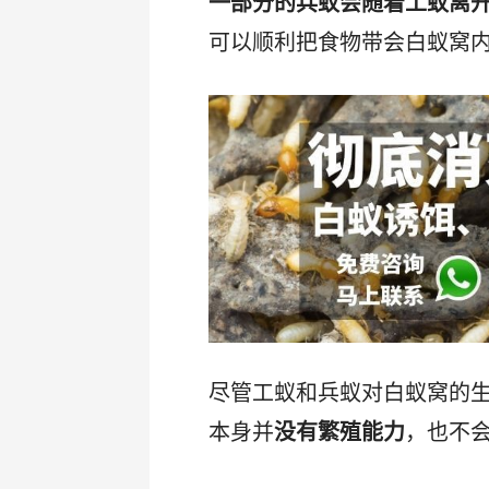
一部分的兵蚁会随着工蚁离
可以顺利把食物带会白蚁窝
尽管工蚁和兵蚁对白蚁窝的
本身并
没有繁殖能力
，也不