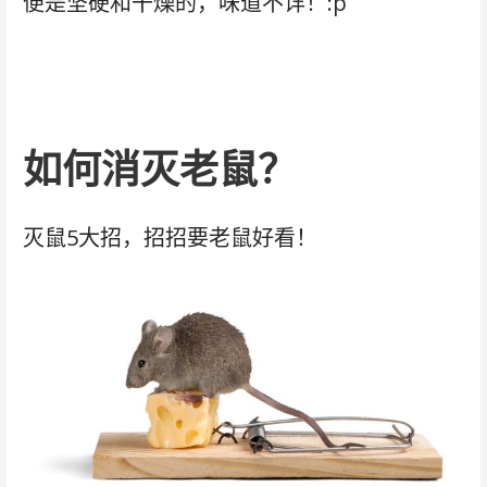
便是坚硬和干燥的，味道不详！:p
如何消灭老鼠？
灭鼠5大招，招招要老鼠好看！