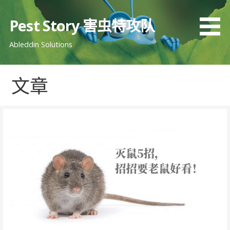
跳
至
Pest Story 害虫特攻队
内
Ableddin Solutions
容
文章