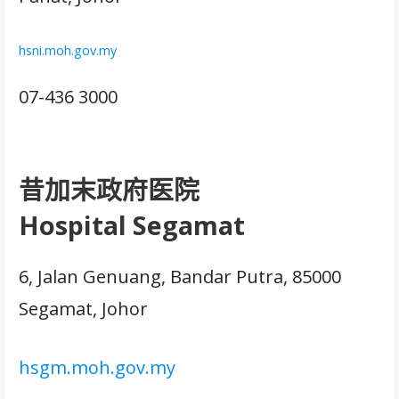
hsni.moh.gov.my
07-436 3000
昔加末政府医院
Hospital Segamat
6, Jalan Genuang, Bandar Putra, 85000
Segamat, Johor
hsgm.moh.gov.my