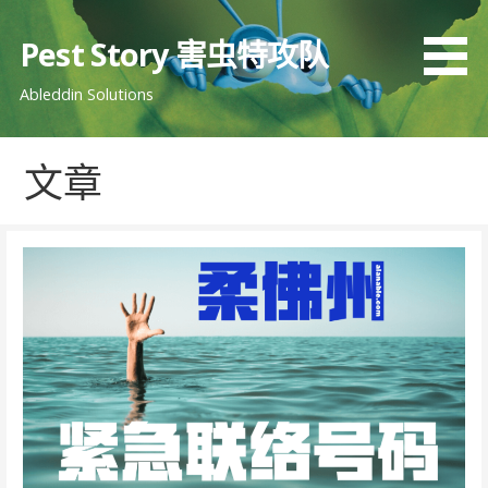
跳
至
Pest Story 害虫特攻队
内
Ableddin Solutions
容
文章