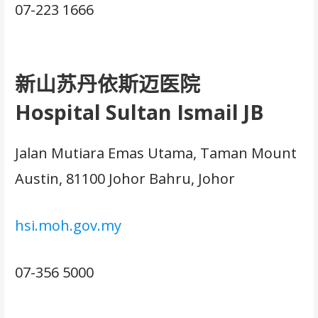
07-223 1666
新山苏丹依斯迈医院
Hospital Sultan Ismail JB
Jalan Mutiara Emas Utama, Taman Mount
Austin, 81100 Johor Bahru, Johor
hsi.moh.gov.my
07-356 5000