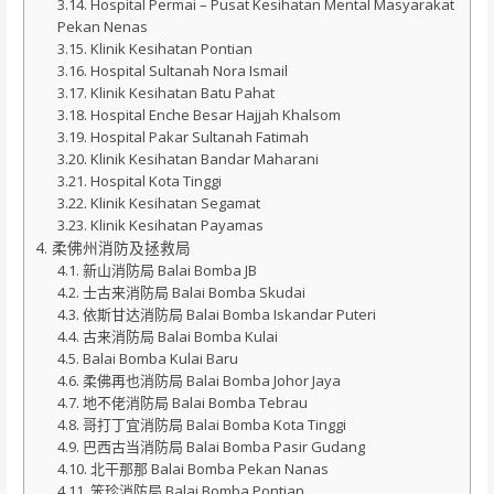
Hospital Permai – Pusat Kesihatan Mental Masyarakat
Pekan Nenas
Klinik Kesihatan Pontian
Hospital Sultanah Nora Ismail
Klinik Kesihatan Batu Pahat
Hospital Enche Besar Hajjah Khalsom
Hospital Pakar Sultanah Fatimah
Klinik Kesihatan Bandar Maharani
Hospital Kota Tinggi
Klinik Kesihatan Segamat
Klinik Kesihatan Payamas
柔佛州消防及拯救局
新山消防局 Balai Bomba JB
士古来消防局 Balai Bomba Skudai
依斯甘达消防局 Balai Bomba Iskandar Puteri
古来消防局 Balai Bomba Kulai
Balai Bomba Kulai Baru
柔佛再也消防局 Balai Bomba Johor Jaya
地不佬消防局 Balai Bomba Tebrau
哥打丁宜消防局 Balai Bomba Kota Tinggi
巴西古当消防局 Balai Bomba Pasir Gudang
北干那那 Balai Bomba Pekan Nanas
笨珍消防局 Balai Bomba Pontian