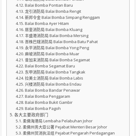
Balai Bomba Pontian Baru
龙引消防局 Balai Bomba Rengit
新邦令金 Balai Bomba Simpang Renggam
Balai Bomba Ayer Hitam
居銮消防局 Balai Bomba Kluang
丰盛港消防局 Balai Bomba Mersing
峇株巴辖消防局 Balai Bomba Batu Pahat
永平消防局 Balai Bomba Yong Peng
麻坡消防局 Balai Bomba Muar
昔加末消防局 Balai Bomba Segamat
Balai Bomba Segamat Baru
东甲消防局 Balai Bomba Tangkak
拉美士消防局 Balai Bomba Labis
兴楼消防局 Balai Bomba Endau
Balai Bomba Bandar Penawar
Balai Bomba Penggaram
Balai Bomba Bukit Gambir
Balai Bomba Pagoh
各大主要政府部门
柔佛海港局 Lembaha Pelabuhan Johor
柔佛州务大臣公署 Pejabat Menteri Besar Johor
柔佛州贸消执法组 Pejabat Pengarah Perdagangan