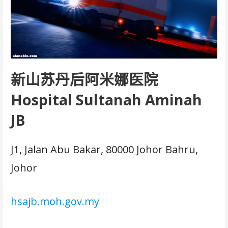
新山苏丹后阿米娜医院
Hospital Sultanah Aminah
JB
J1, Jalan Abu Bakar, 80000 Johor Bahru,
Johor
hsajb.moh.gov.my