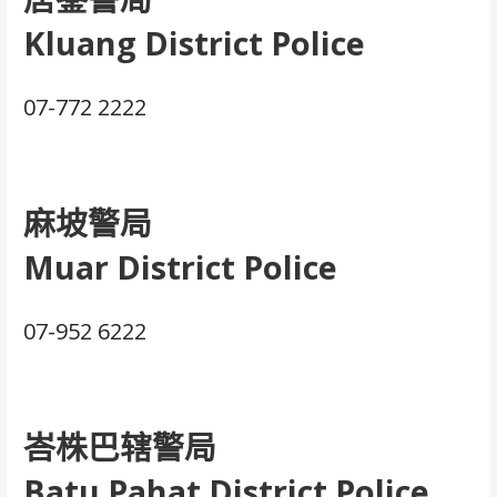
Kluang District Police
07-772 2222
麻坡警局
Muar District Police
07-952 6222
峇株巴辖警局
Batu Pahat District Police