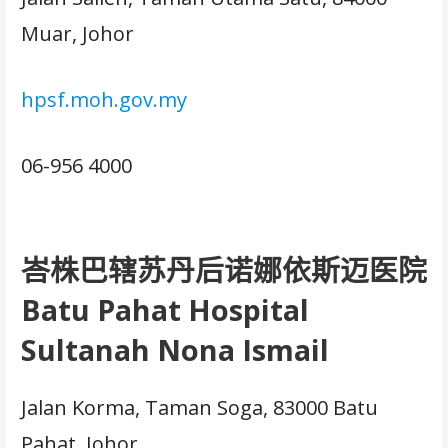
Muar, Johor
hpsf.moh.gov.my
06-956 4000
峇株巴辖苏丹后诺娜依斯迈医院
Batu Pahat Hospital
Sultanah Nona Ismail
Jalan Korma, Taman Soga, 83000 Batu
Pahat, Johor