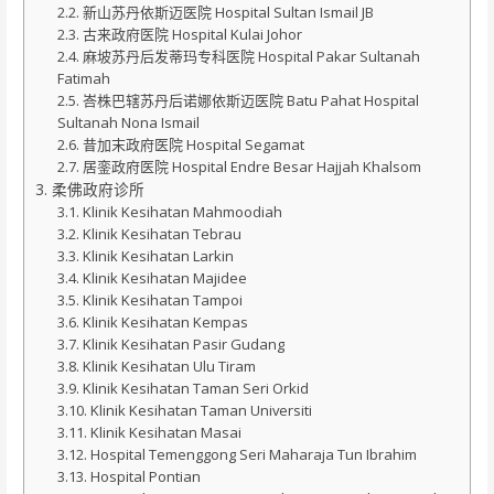
新山苏丹依斯迈医院 Hospital Sultan Ismail JB
古来政府医院 Hospital Kulai Johor
麻坡苏丹后发蒂玛专科医院 Hospital Pakar Sultanah
Fatimah
峇株巴辖苏丹后诺娜依斯迈医院 Batu Pahat Hospital
Sultanah Nona Ismail
昔加末政府医院 Hospital Segamat
居銮政府医院 Hospital Endre Besar Hajjah Khalsom
柔佛政府诊所
Klinik Kesihatan Mahmoodiah
Klinik Kesihatan Tebrau
Klinik Kesihatan Larkin
Klinik Kesihatan Majidee
Klinik Kesihatan Tampoi
Klinik Kesihatan Kempas
Klinik Kesihatan Pasir Gudang
Klinik Kesihatan Ulu Tiram
Klinik Kesihatan Taman Seri Orkid
Klinik Kesihatan Taman Universiti
Klinik Kesihatan Masai
Hospital Temenggong Seri Maharaja Tun Ibrahim
Hospital Pontian