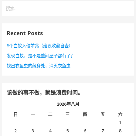
搜
索
：
Recent Posts
8个白蚁入侵前兆（建议收藏自查）
发现白蚁，是不是整间屋子都有了？
找出衣鱼虫的藏身处，消灭衣鱼虫
该做的事不做，就是浪费时间。
2026年八月
日
一
二
三
四
五
六
1
2
3
4
5
6
7
8