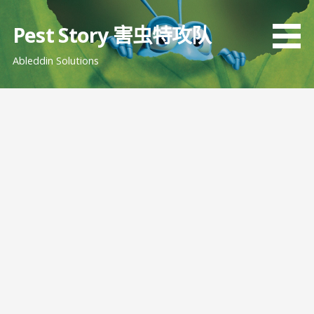
跳
至
Pest Story 害虫特攻队
内
Ableddin Solutions
容