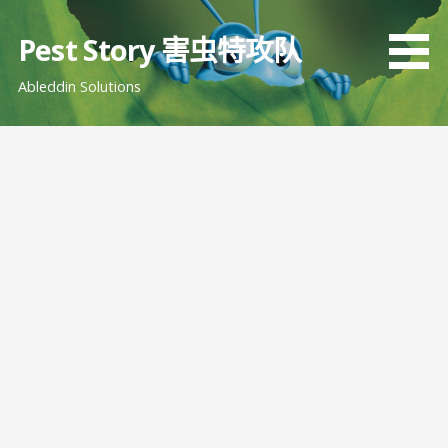
跳
至
Pest Story 害虫特攻队
内
Ableddin Solutions
容