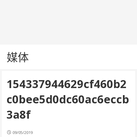
媒体
154337944629cf460b2
c0bee5d0dc60ac6eccb
3a8f
09/05/2019