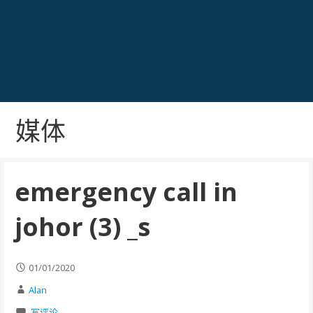
媒体
emergency call in
johor (3) _s
01/01/2020
Alan
写评论