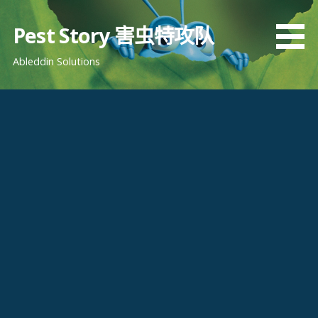
跳
至
Pest Story 害虫特攻队
内
Ableddin Solutions
容