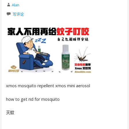
Alan
写评论
xmos mosquito repellent xmos mini aerosol
how to get rid for mosquito
灭蚊