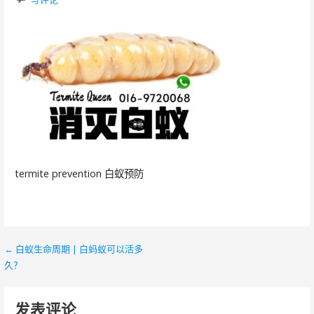
termite prevention 白蚁预防
← 白蚁生命周期 | 白蚂蚁可以活多
文
久？
章
导
发表评论