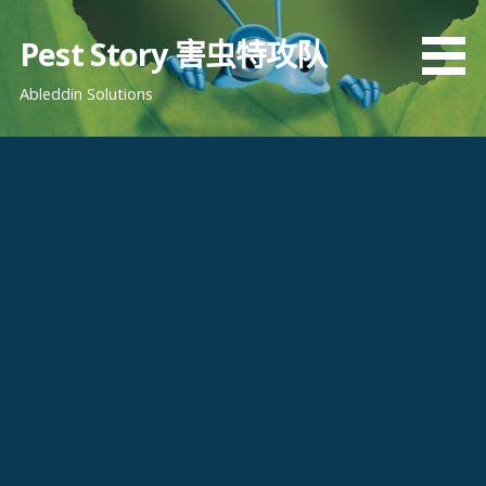
跳
至
Pest Story 害虫特攻队
内
Ableddin Solutions
容