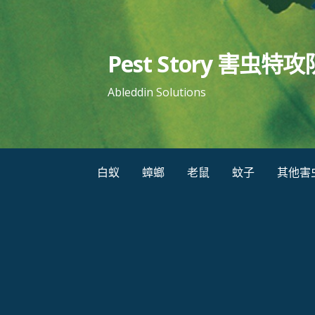
跳
至
内
Pest Story 害虫特攻
容
Ableddin Solutions
白蚁
蟑螂
老鼠
蚊子
其他害