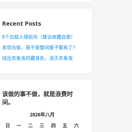
Recent Posts
8个白蚁入侵前兆（建议收藏自查）
发现白蚁，是不是整间屋子都有了？
找出衣鱼虫的藏身处，消灭衣鱼虫
该做的事不做，就是浪费时
间。
2026年八月
日
一
二
三
四
五
六