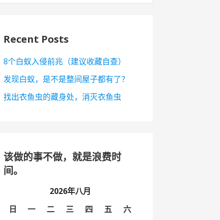
Recent Posts
8个白蚁入侵前兆（建议收藏自查）
发现白蚁，是不是整间屋子都有了？
找出衣鱼虫的藏身处，消灭衣鱼虫
该做的事不做，就是浪费时
间。
2026年八月
日
一
二
三
四
五
六