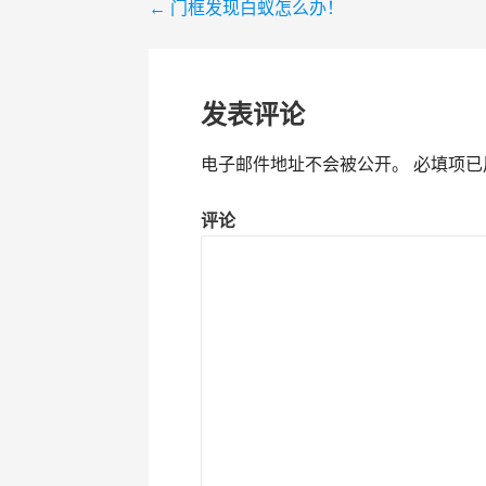
← 门框发现白蚁怎么办！
文
章
导
发表评论
航
电子邮件地址不会被公开。
必填项已
评论