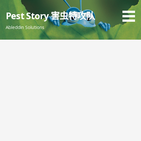
跳
至
Pest Story 害虫特攻队
内
Ableddin Solutions
容