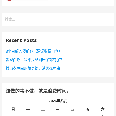
搜
索
：
Recent Posts
8个白蚁入侵前兆（建议收藏自查）
发现白蚁，是不是整间屋子都有了？
找出衣鱼虫的藏身处，消灭衣鱼虫
该做的事不做，就是浪费时间。
2026年八月
日
一
二
三
四
五
六