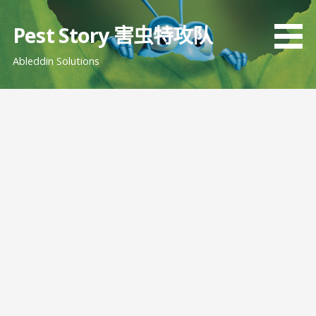
跳
至
Pest Story 害虫特攻队
内
Ableddin Solutions
容