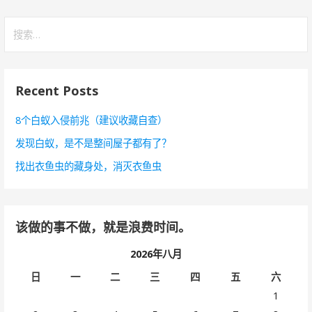
搜
索
：
Recent Posts
8个白蚁入侵前兆（建议收藏自查）
发现白蚁，是不是整间屋子都有了？
找出衣鱼虫的藏身处，消灭衣鱼虫
该做的事不做，就是浪费时间。
2026年八月
日
一
二
三
四
五
六
1