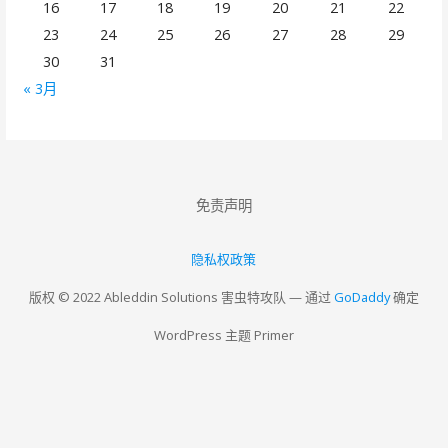
16
17
18
19
20
21
22
23
24
25
26
27
28
29
30
31
« 3月
免责声明
隐私权政策
版权 © 2022 Ableddin Solutions 害虫特攻队 — 通过
GoDaddy
确定
WordPress 主题 Primer