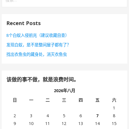
索
：
Recent Posts
8个白蚁入侵前兆（建议收藏自查）
发现白蚁，是不是整间屋子都有了？
找出衣鱼虫的藏身处，消灭衣鱼虫
该做的事不做，就是浪费时间。
2026年八月
日
一
二
三
四
五
六
1
2
3
4
5
6
7
8
9
10
11
12
13
14
15