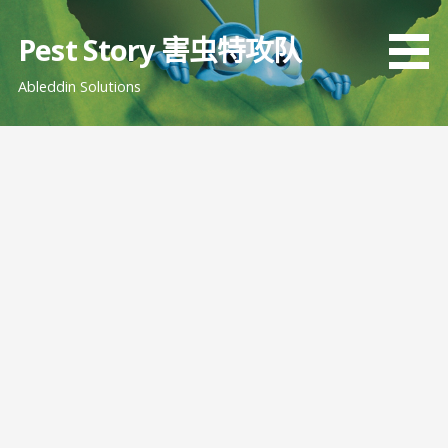
跳
至
Pest Story 害虫特攻队
内
Ableddin Solutions
容