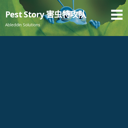
跳
至
Pest Story 害虫特攻队
内
Ableddin Solutions
容