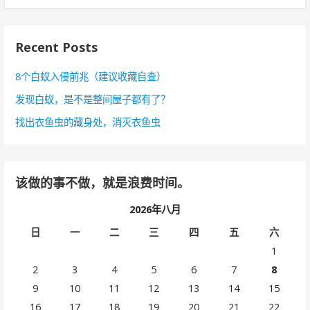
：
Recent Posts
8个白蚁入侵前兆（建议收藏自查）
发现白蚁，是不是整间屋子都有了？
找出衣鱼虫的藏身处，消灭衣鱼虫
该做的事不做，就是浪费时间。
2026年八月
日
一
二
三
四
五
六
1
2
3
4
5
6
7
8
9
10
11
12
13
14
15
16
17
18
19
20
21
22