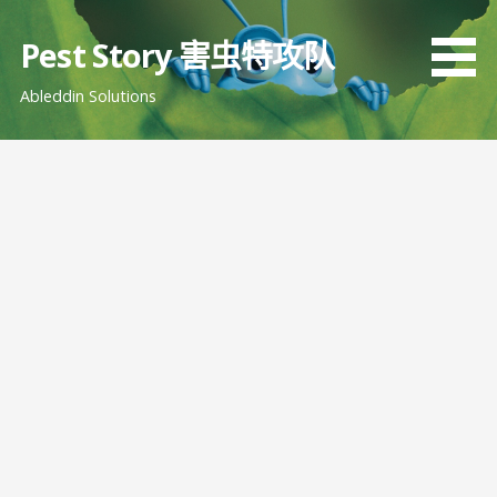
跳
至
Pest Story 害虫特攻队
内
Ableddin Solutions
容