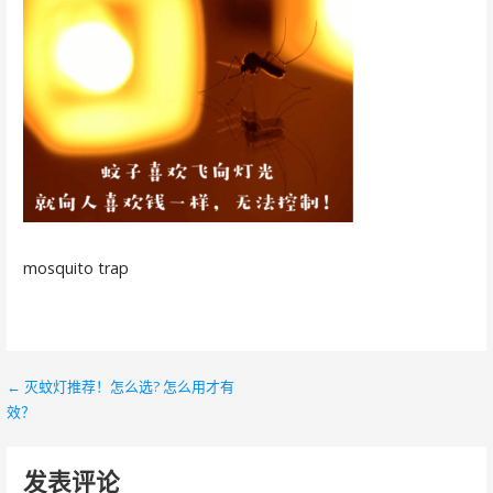
mosquito trap
← 灭蚊灯推荐！怎么选? 怎么用才有
文
效？
章
导
发表评论