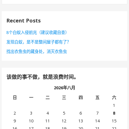
索
：
Recent Posts
8个白蚁入侵前兆（建议收藏自查）
发现白蚁，是不是整间屋子都有了？
找出衣鱼虫的藏身处，消灭衣鱼虫
该做的事不做，就是浪费时间。
2026年八月
日
一
二
三
四
五
六
1
2
3
4
5
6
7
8
9
10
11
12
13
14
15
16
17
18
19
20
21
22