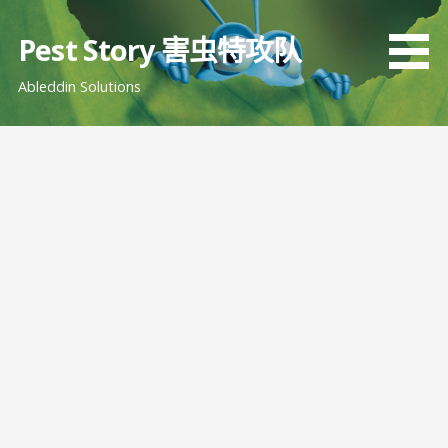
跳
至
Pest Story 害虫特攻队
内
Ableddin Solutions
容