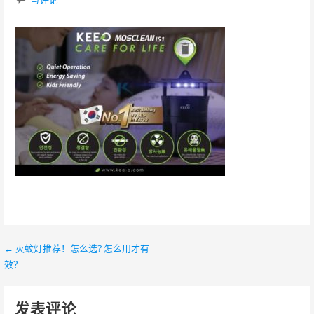
← 灭蚊灯推荐！怎么选? 怎么用才有
文
效？
章
导
发表评论