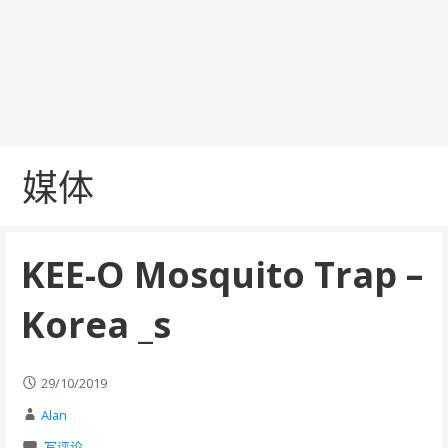
媒体
KEE-O Mosquito Trap –
Korea _s
29/10/2019
Alan
写评论