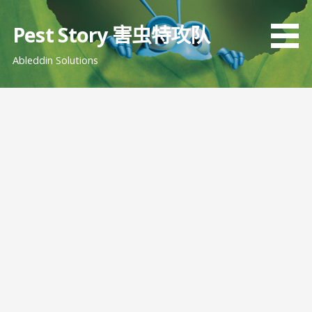
跳
至
Pest Story 害虫特攻队
内
Ableddin Solutions
容