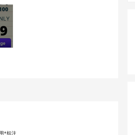
：
？
用
*
标注