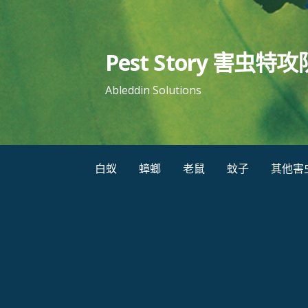
跳
至
内
Pest Story 害虫特攻
容
Ableddin Solutions
白蚁
蟑螂
老鼠
蚊子
其他害