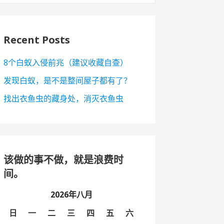
Recent Posts
8个白蚁入侵前兆（建议收藏自查）
发现白蚁，是不是整间屋子都有了？
找出衣鱼虫的藏身处，消灭衣鱼虫
该做的事不做，就是浪费时
间。
2026年八月
日
一
二
三
四
五
六