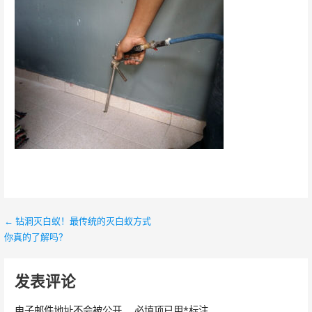
← 钻洞灭白蚁！最传统的灭白蚁方式
文
你真的了解吗？
章
导
发表评论
航
电子邮件地址不会被公开。
必填项已用
*
标注