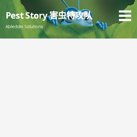
跳
至
Pest Story 害虫特攻队
内
Ableddin Solutions
容