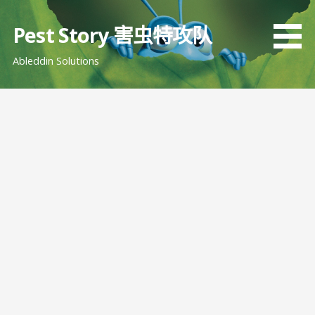
跳
至
Pest Story 害虫特攻队
内
Ableddin Solutions
容