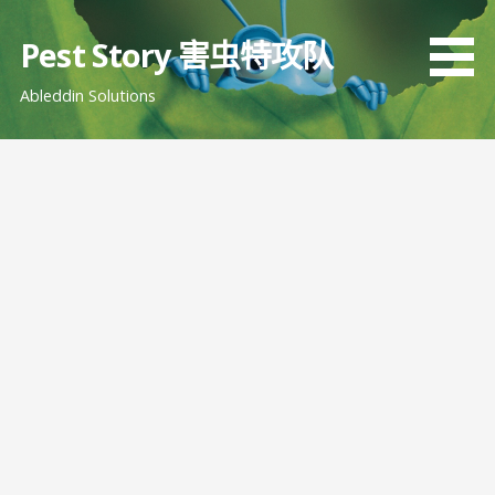
跳
至
Pest Story 害虫特攻队
内
Ableddin Solutions
容