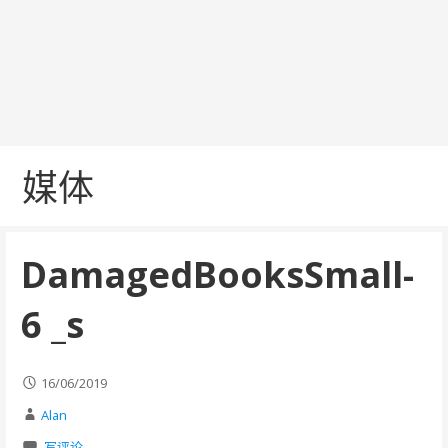
媒体
DamagedBooksSmall-
6 _s
16/06/2019
Alan
写评论