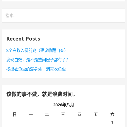
搜
索
：
Recent Posts
8个白蚁入侵前兆（建议收藏自查）
发现白蚁，是不是整间屋子都有了？
找出衣鱼虫的藏身处，消灭衣鱼虫
该做的事不做，就是浪费时间。
2026年八月
日
一
二
三
四
五
六
1