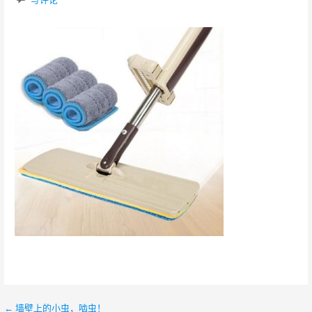
← 墙壁上的小虫，啮虫！