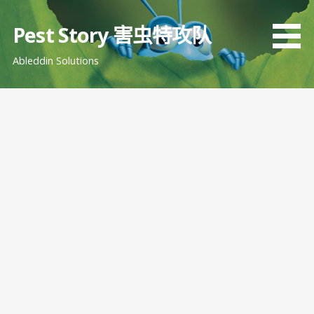
跳
至
Pest Story 害虫特攻队
内
Ableddin Solutions
容