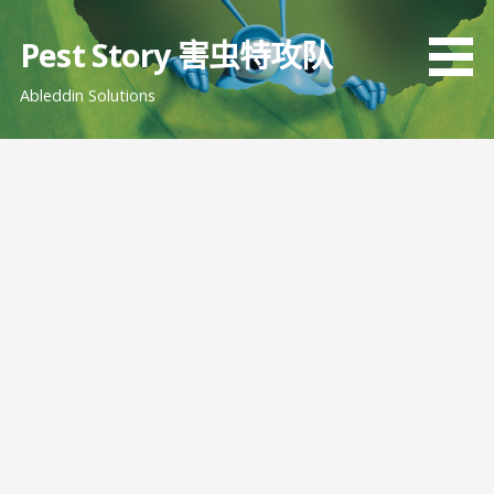
跳
至
Pest Story 害虫特攻队
内
Ableddin Solutions
容