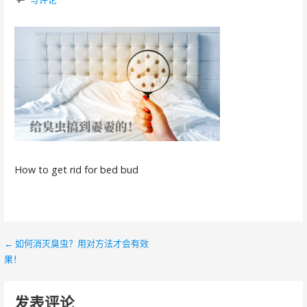
How to get rid for bed bud
← 如何消灭臭虫？用对方法才会有效
文
果！
章
导
发表评论