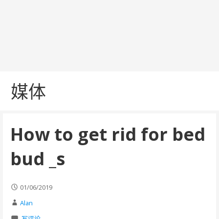
媒体
How to get rid for bed
bud _s
01/06/2019
Alan
写评论