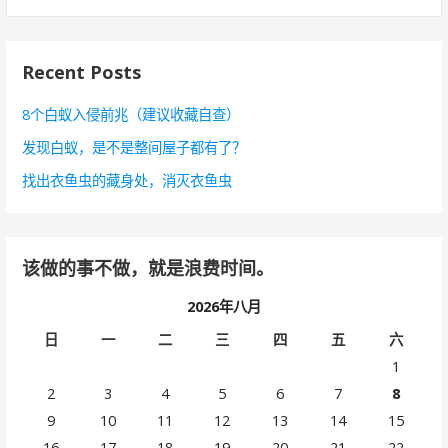
索
：
Recent Posts
8个白蚁入侵前兆（建议收藏自查）
发现白蚁，是不是整间屋子都有了？
找出衣鱼虫的藏身处，消灭衣鱼虫
该做的事不做，就是浪费时间。
2026年八月
日
一
二
三
四
五
六
1
2
3
4
5
6
7
8
9
10
11
12
13
14
15
16
17
18
19
20
21
22