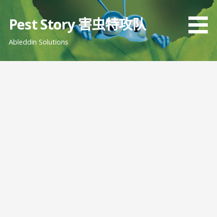
跳
至
Pest Story 害虫特攻队
内
Ableddin Solutions
容