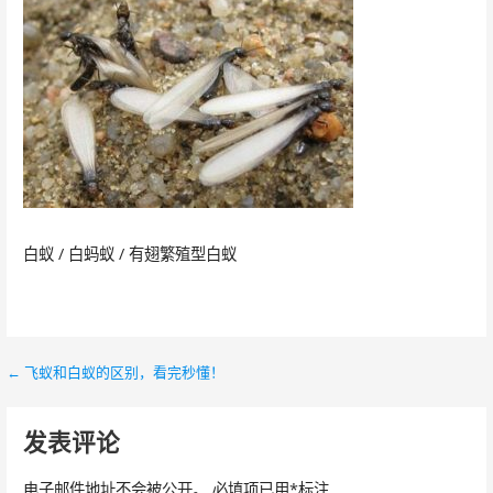
白蚁 / 白蚂蚁 / 有翅繁殖型白蚁
← 飞蚁和白蚁的区别，看完秒懂！
文
章
发表评论
导
电子邮件地址不会被公开。
必填项已用
*
标注