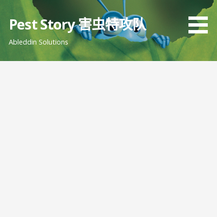
跳
至
Pest Story 害虫特攻队
内
Ableddin Solutions
容