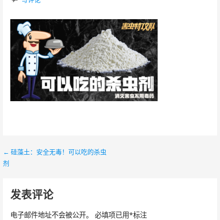
← 硅藻土：安全无毒！可以吃的杀虫
文
剂
章
导
发表评论
航
电子邮件地址不会被公开。
必填项已用
*
标注