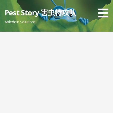
跳
至
Pest Story 害虫特攻队
内
Ableddin Solutions
容