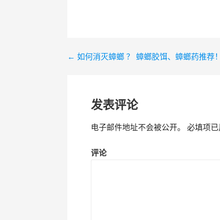
← 如何消灭蟑螂 ？ 蟑螂胶饵、蟑螂药推荐
文
章
导
发表评论
航
电子邮件地址不会被公开。
必填项已
评论