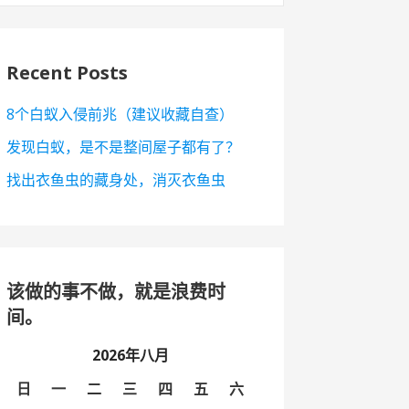
Recent Posts
8个白蚁入侵前兆（建议收藏自查）
发现白蚁，是不是整间屋子都有了？
找出衣鱼虫的藏身处，消灭衣鱼虫
该做的事不做，就是浪费时
间。
2026年八月
日
一
二
三
四
五
六