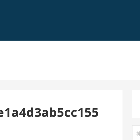
e1a4d3ab5cc155
搜
索