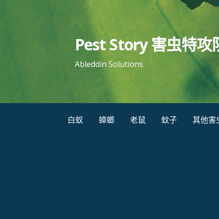
跳
至
内
Pest Story 害虫特攻
容
Ableddin Solutions
白蚁
蟑螂
老鼠
蚊子
其他害