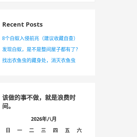
Recent Posts
8个白蚁入侵前兆（建议收藏自查）
发现白蚁，是不是整间屋子都有了？
找出衣鱼虫的藏身处，消灭衣鱼虫
该做的事不做，就是浪费时
间。
2026年八月
日
一
二
三
四
五
六