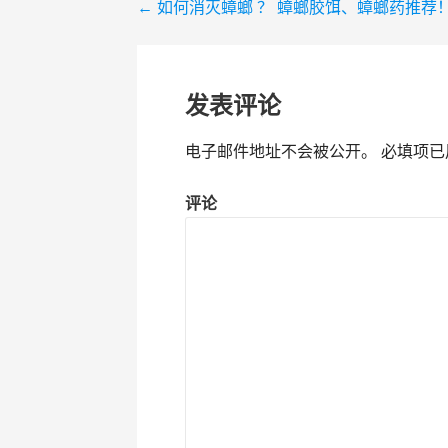
← 如何消灭蟑螂 ？ 蟑螂胶饵、蟑螂药推荐
文
章
导
发表评论
航
电子邮件地址不会被公开。
必填项已
评论