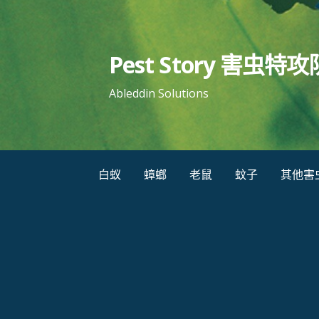
跳
至
内
Pest Story 害虫特攻
容
Ableddin Solutions
白蚁
蟑螂
老鼠
蚊子
其他害